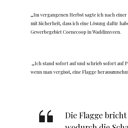
„Im vergangenen Herbst sagte ich nach einer 
mit Sicherheit, dass ich eine Lösung dafür hab
Gewerbegebiet Coenecoop in Waddinxveen.
 „Ich stand sofort auf und schrieb sofort auf Papier, was ich mir ausgedacht hatte, um die Idee nicht mehr zu verlieren. Weil es etwas zu tun geben musste, 
wenn man vergisst, eine Flagge herauszunehme
Die Flagge bricht
wodurch die Schal